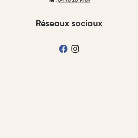
Tél :
04 90 20 14 89
Réseaux sociaux
fab fa-facebook
fab fa-instagram