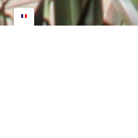
B
I
E
N
V
E
N
U
E
À
L
A
M
A
I
S
O
N