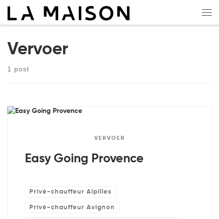
Overslaan naar inhoud
Me
Vervoer
1 post
VERVOER
Easy Going Provence
Privé-chauffeur Alpilles
Privé-chauffeur Avignon