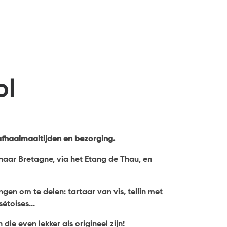
ol
afhaalmaaltijden en bezorging.
 naar Bretagne, via het Etang de Thau, en
en om te delen: tartaar van vis, tellin met
étoises...
ie even lekker als origineel zijn!