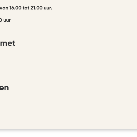
van 16.00 tot 21.00 uur.
0 uur
 met
ken
book
instagram